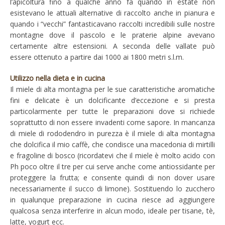
l’apicoltura fino a qualche anno fa quando in estate non
esistevano le attuali alternative di raccolto anche in pianura e
quando i “vecchi” fantasticavano raccolti incredibili sulle nostre
montagne dove il pascolo e le praterie alpine avevano
certamente altre estensioni. A seconda delle vallate può
essere ottenuto a partire dai 1000 ai 1800 metri s.l.m.
Utilizzo nella dieta e in cucina
Il miele di alta montagna per le sue caratteristiche aromatiche
fini e delicate è un dolcificante d’eccezione e si presta
particolarmente per tutte le preparazioni dove si richiede
soprattutto di non essere invadenti come sapore. In mancanza
di miele di rododendro in purezza è il miele di alta montagna
che dolcifica il mio caffè, che condisce una macedonia di mirtilli
e fragoline di bosco (ricordatevi che il miele è molto acido con
Ph poco oltre il tre per cui serve anche come antiossidante per
proteggere la frutta; e consente quindi di non dover usare
necessariamente il succo di limone). Sostituendo lo zucchero
in qualunque preparazione in cucina riesce ad aggiungere
qualcosa senza interferire in alcun modo, ideale per tisane, tè,
latte, yogurt ecc.