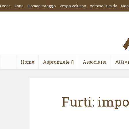
Eventi
Zone
Biomonitoraggio
Vespa Velutina
Aethina Tumida
Moni
Home
Aspromiele
Associarsi
Attiv
Furti: impo