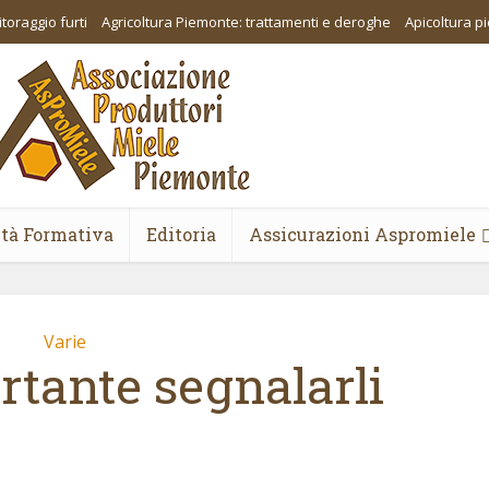
toraggio furti
Agricoltura Piemonte: trattamenti e deroghe
Apicoltura 
ità Formativa
Editoria
Assicurazioni Aspromiele
Varie
rtante segnalarli