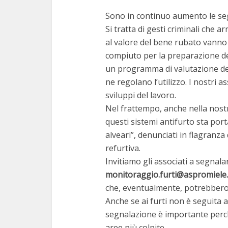
Sono in continuo aumento le segna
Si tratta di gesti criminali che a
al valore del bene rubato vanno
compiuto per la preparazione deg
un programma di valutazione dei 
ne regolano l’utilizzo. I nostri
sviluppi del lavoro.
Nel frattempo, anche nella nost
questi sistemi antifurto sta port
alveari”, denunciati in flagranza
refurtiva.
Invitiamo gli associati a segnala
monitoraggio.furti@aspromiele.
che, eventualmente, potrebbero v
Anche se ai furti non è seguita a
segnalazione è importante perché
aree più colpite.