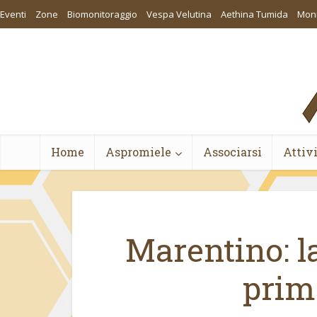
Eventi
Zone
Biomonitoraggio
Vespa Velutina
Aethina Tumida
Moni
Home
Aspromiele
Associarsi
Attiv
Marentino: l
prim