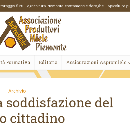
toraggio furti
Agricoltura Piemonte: trattamenti e deroghe
Apicoltura 
ità Formativa
Editoria
Assicurazioni Aspromiele
Archivio
a soddisfazione del
o cittadino