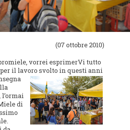
(07 ottobre 2010)
romiele, vorrei esprimerVi tutto
er il lavoro svolto in questi anni
insegna
lla
 l’ormai
Miele di
ossimo
le.
i da