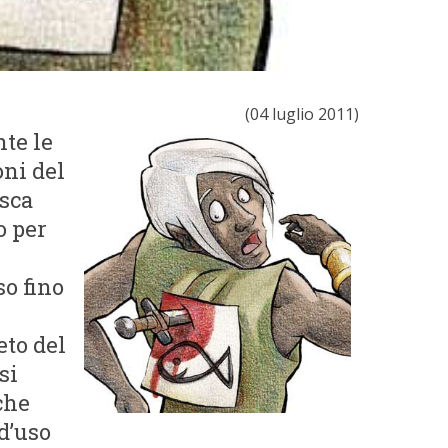
(04 luglio 2011)
te le
oni del
esca
o per
so fino
eto del
si
che
d’uso