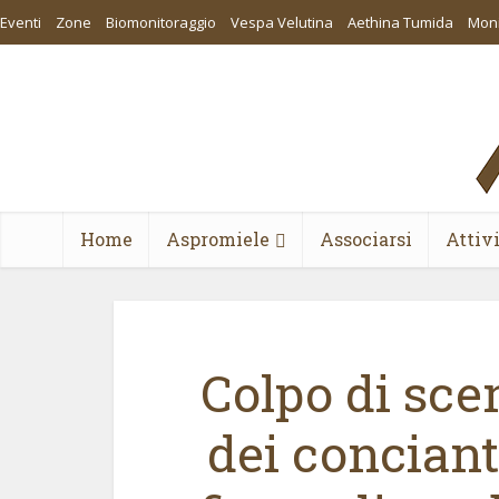
Eventi
Zone
Biomonitoraggio
Vespa Velutina
Aethina Tumida
Moni
Home
Aspromiele
Associarsi
Attiv
Colpo di sce
dei concianti