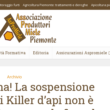
toraggio furti
Agricoltura Piemonte: trattamenti e deroghe
Apicoltura 
ità Formativa
Editoria
Assicurazioni Aspromiele
Archivio
na! La sospensione
 Killer d’api non è