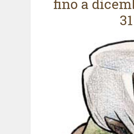
fino a dicemb
31