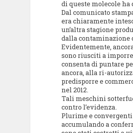
di queste molecole ha q
Dal comunicato stampa 
era chiaramente intes
un’altra stagione prod
dalla contaminazione d
Evidentemente, ancora 
sono riusciti a imporre
consenta di puntare p
ancora, alla ri-autoriz
predisporre e commerc
nel 2012.
Tali meschini sotterfu
contro l’evidenza.
Plurime e convergenti 
accumulando a conferma
sono stati costretti a 