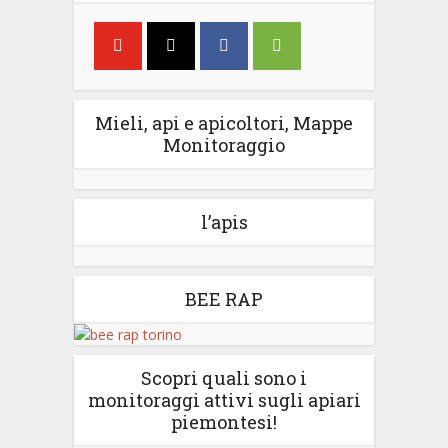
Mieli, api e apicoltori, Mappe
Monitoraggio
l’apis
BEE RAP
Scopri quali sono i
monitoraggi attivi sugli apiari
piemontesi!