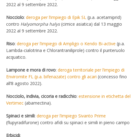
2022 al 9 settembre 2022.
Nocciolo
:
deroga per l’impiego di Epik SL
(p.a. acetamiprid)
contro
Halyomorpha halys
(cimice asiatica) dal 13 maggio
2022 al 9 settembre 2022.
Riso
:
deroga per l’impiego di Ampligo o Kendo Bi-active
(p.a.
Lambda-cialotrina e Chlorantraniliprole) contro il punteruolo
acquatico.
Lampone e mora di rovo
:
deroga territoriale per l’impiego di
Enviromite FL (p.a. bifenazate) contro gli acari
(concesso fino
all’8 agosto 2022).
Nocciolo, indivia, cicoria e radicchio
:
estensione in etichetta del
Vertimec
(abamectina).
Spinaci e simili
:
deroga per l’impiego Sivanto Prime
(flupyradifurone) contro afidi su spinaci e simili in pieno campo
Erbicidi
: