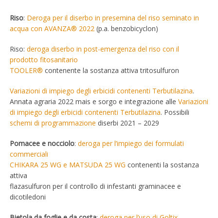
Riso
:
Deroga per il diserbo in presemina del riso seminato in
acqua con AVANZA® 2022
(p.a. benzobicyclon)
Riso:
deroga diserbo in post-emergenza del riso con il
prodotto fitosanitario
TOOLER®
contenente la sostanza attiva tritosulfuron
Variazioni di impiego degli erbicidi contenenti Terbutilazina
.
Annata agraria 2022 mais e sorgo e integrazione alle
Variazioni
di impiego degli erbicidi contenenti Terbutilazina
. Possibili
schemi di programmazione
diserbi 2021 – 2029
Pomacee e nocciolo
:
deroga per l’impiego dei formulati
commerciali
CHIKARA 25 WG e MATSUDA 25 WG
contenenti la sostanza
attiva
flazasulfuron per il controllo di infestanti graminacee e
dicotiledoni
Bietola da foglie e da costa
:
deroga per l’uso di Goltix