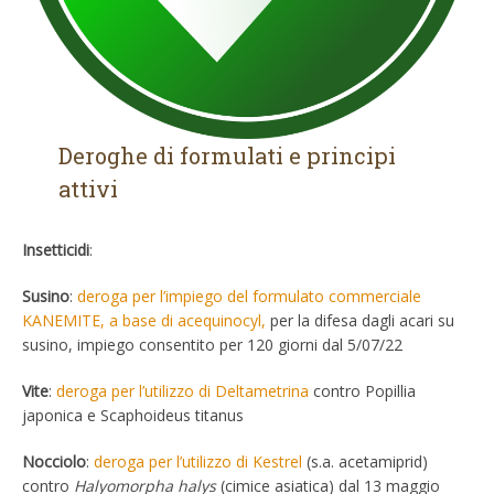
Deroghe di formulati e principi
attivi
Insetticidi
:
Susino
:
deroga per l’impiego del formulato commerciale
KANEMITE, a base di acequinocyl,
per la difesa dagli acari su
susino, impiego consentito per 120 giorni dal 5/07/22
Vite
:
deroga per l’utilizzo di Deltametrina
contro Popillia
japonica e Scaphoideus titanus
Nocciolo
:
deroga per l’utilizzo di Kestrel
(s.a. acetamiprid)
contro
Halyomorpha halys
(cimice asiatica) dal 13 maggio