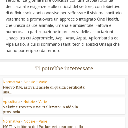
settore. ”La giornata si è conclusa con una tavola rotonda
dedicata alle esigenze e alle criticità del settore, con l’obiettivo
di definire soluzioni condivise per rafforzare il sistema sanitario
veterinario e promuovere un approccio integrato
One Health
,
che unisca salute animale, umana e ambientale. Fattiva e
numerosa la partecipazione in presenza delle associazioni
Unaapi tra cui Aspromiele, Aapi, Arav, Arpat, Apilombardia ed
Alpa Lazio, a cui si sommano i tanti tecnici apistici Unaapi che
hanno partecipato da remoto.
Ti potrebbe interessare
Normativa
•
Notizie
•
Varie
Nuovo DM, arriva il miele di qualità certificata:
una...
Apicoltura
•
Notizie
•
Varie
Velutina: trovato e neutralizzato un nido in
provincia...
Normativa
•
Notizie
•
Varie
NGT1, via libera del Parlamento europeo alla...