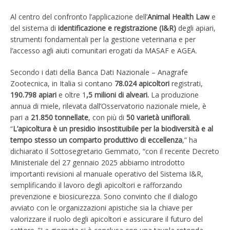
Al centro del confronto l’applicazione dell’
Animal Health Law
e
del sistema di
identificazione e registrazione (I&R)
degli apiari,
strumenti fondamentali per la gestione veterinaria e per
l’accesso agli aiuti comunitari erogati da MASAF e AGEA.
Secondo i dati della Banca Dati Nazionale – Anagrafe
Zootecnica, in Italia si contano
78.024 apicoltori
registrati,
190.798 apiari
e oltre 1
,5 milioni di alveari.
La produzione
annua di miele, rilevata dall’Osservatorio nazionale miele, è
pari a
21.850 tonnellate
, con più di
50 varietà uniflorali
.
“
L’apicoltura è un presidio insostituibile per la biodiversità e al
tempo stesso un comparto produttivo di eccellenza
,” ha
dichiarato il Sottosegretario Gemmato, “con il recente Decreto
Ministeriale del 27 gennaio 2025 abbiamo introdotto
importanti revisioni al manuale operativo del Sistema I&R,
semplificando il lavoro degli apicoltori e rafforzando
prevenzione e biosicurezza. Sono convinto che il dialogo
avviato con le organizzazioni apistiche sia la chiave per
valorizzare il ruolo degli apicoltori e assicurare il futuro del