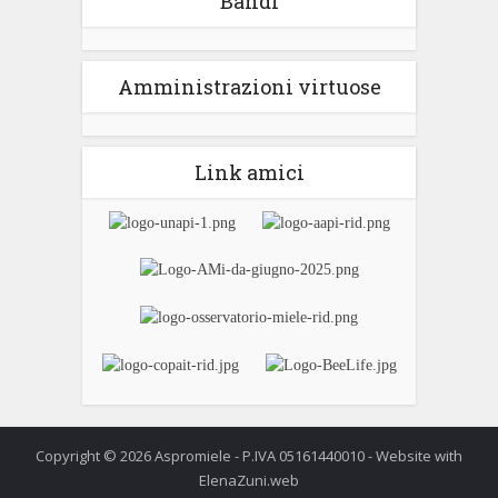
Bandi
Amministrazioni virtuose
Link amici
Copyright © 2026 Aspromiele - P.IVA 05161440010 - Website with
ElenaZuni.web