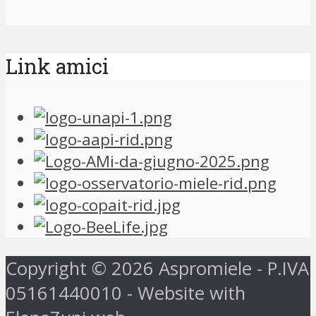
Link amici
Copyright © 2026 Aspromiele - P.IVA
05161440010 - Website with