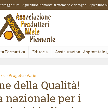
toraggio furti
Agricoltura Piemonte: trattamenti e deroghe
Apicoltura 
ità Formativa
Editoria
Assicurazioni Aspromiele
zie
Progetti
Varie
•
•
e della Qualità!
nazionale per i