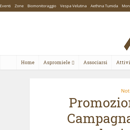
Eventi
Zone
Biomonitoraggio
Vespa Velutina
Aethina Tumida
Moni
Home
Aspromiele
Associarsi
Attiv
Noti
Promozion
Campagna 