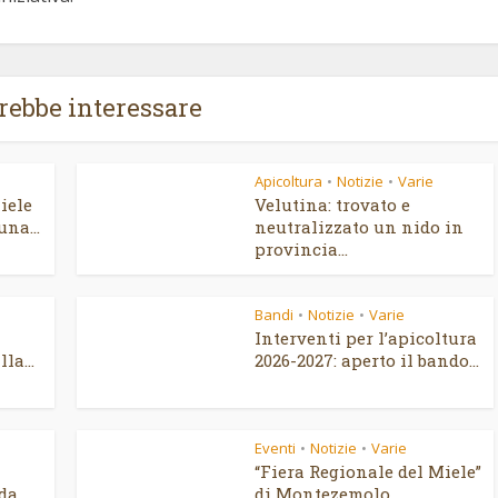
trebbe interessare
Apicoltura
Notizie
Varie
•
•
iele
Velutina: trovato e
una...
neutralizzato un nido in
provincia...
Bandi
Notizie
Varie
•
•
Interventi per l’apicoltura
la...
2026-2027: aperto il bando...
Eventi
Notizie
Varie
•
•
“Fiera Regionale del Miele”
ida
di Montezemolo