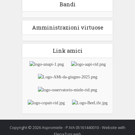
Bandi
Amministrazioni virtuose
Link amici
Copyright © 2026 Aspromiele - P.IVA 05161440010 - Website with
ElenaZuni.web