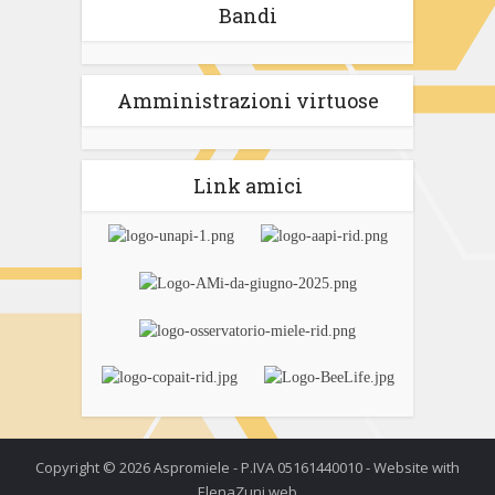
Bandi
Amministrazioni virtuose
Link amici
Copyright © 2026 Aspromiele - P.IVA 05161440010 - Website with
ElenaZuni.web