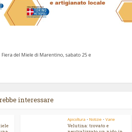
 Fiera del Miele di Marentino, sabato 25 e
trebbe interessare
Apicoltura
Notizie
Varie
•
•
iele
Velutina: trovato e
una...
neutralizzato un nido in