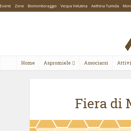
Eventi
Zone
Biomonitoraggio
Vespa Velutina
Aethina Tumida
Moni
Home
Aspromiele
Associarsi
Attiv
Fiera di