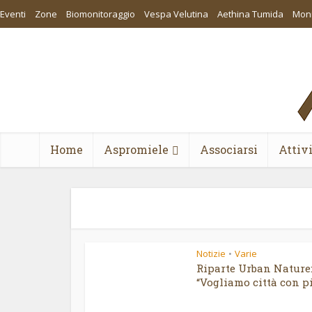
Eventi
Zone
Biomonitoraggio
Vespa Velutina
Aethina Tumida
Moni
Home
Aspromiele
Associarsi
Attiv
Notizie
Varie
•
Riparte Urban Nature
“Vogliamo città con più