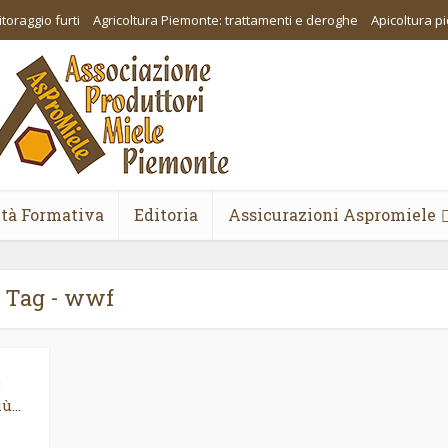
toraggio furti
Agricoltura Piemonte: trattamenti e deroghe
Apicoltura 
ità Formativa
Editoria
Assicurazioni Aspromiele
Tag - wwf
:
...