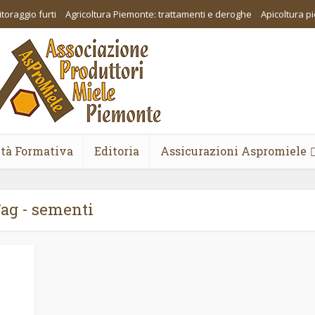
toraggio furti
Agricoltura Piemonte: trattamenti e deroghe
Apicoltura 
ità Formativa
Editoria
Assicurazioni Aspromiele
ag - sementi