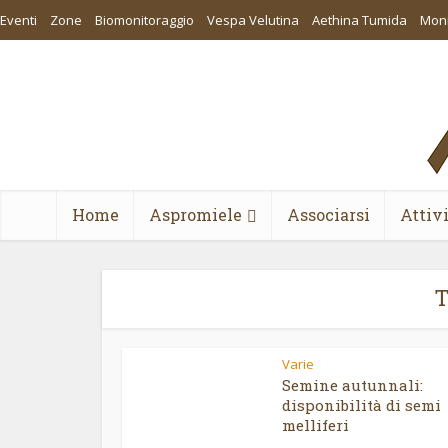
Eventi
Zone
Biomonitoraggio
Vespa Velutina
Aethina Tumida
Moni
Home
Aspromiele
Associarsi
Attiv
T
Varie
Semine autunnali:
disponibilità di semi
melliferi