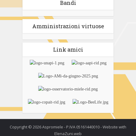
Bandi
Amministrazioni virtuose
Link amici
Copyright © 2026 Aspromiele - P.IVA 05161440010 - Website with
ElenaZuni.web