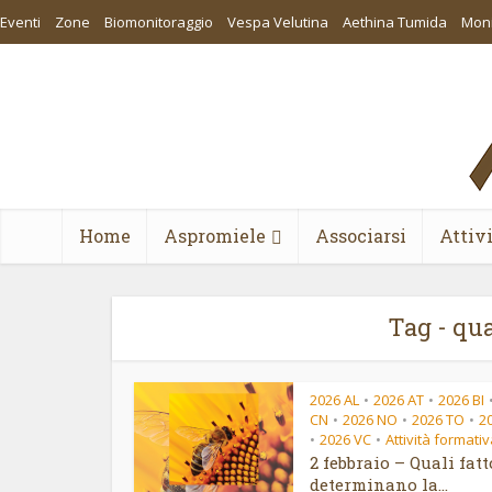
Eventi
Zone
Biomonitoraggio
Vespa Velutina
Aethina Tumida
Moni
Home
Aspromiele
Associarsi
Attiv
Tag - qua
2026 AL
2026 AT
2026 BI
•
•
CN
2026 NO
2026 TO
2
•
•
•
2026 VC
Attività formati
•
•
2 febbraio – Quali fatt
determinano la...