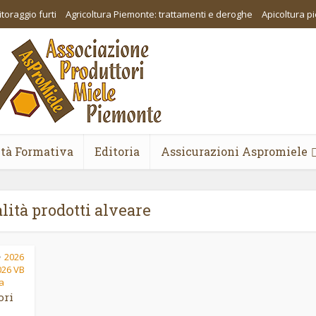
toraggio furti
Agricoltura Piemonte: trattamenti e deroghe
Apicoltura 
ità Formativa
Editoria
Assicurazioni Aspromiele
lità prodotti alveare
2026
•
026 VB
va
ori