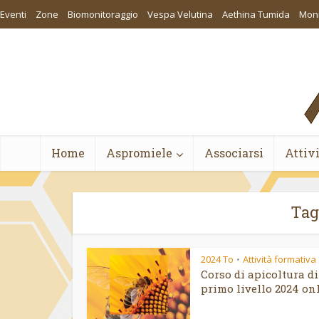
Eventi
Zone
Biomonitoraggio
Vespa Velutina
Aethina Tumida
Moni
Home
Aspromiele
Associarsi
Attiv
Tag
2024 To
Attività formativa
•
Corso di apicoltura di
primo livello 2024 onli