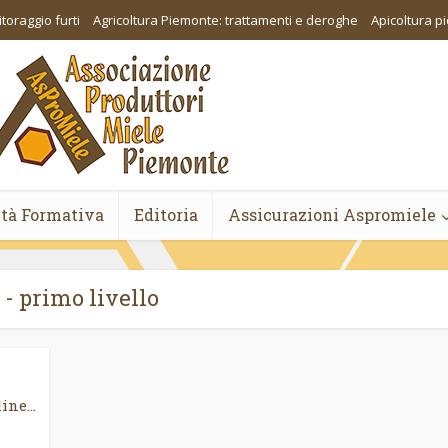
toraggio furti
Agricoltura Piemonte: trattamenti e deroghe
Apicoltura 
ità Formativa
Editoria
Assicurazioni Aspromiele
 - primo livello
ne...