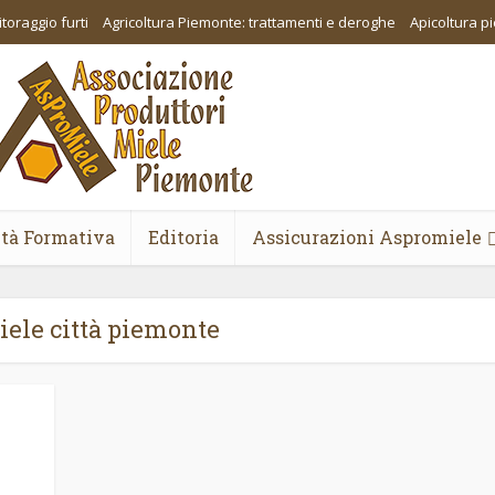
toraggio furti
Agricoltura Piemonte: trattamenti e deroghe
Apicoltura 
ità Formativa
Editoria
Assicurazioni Aspromiele
iele città piemonte