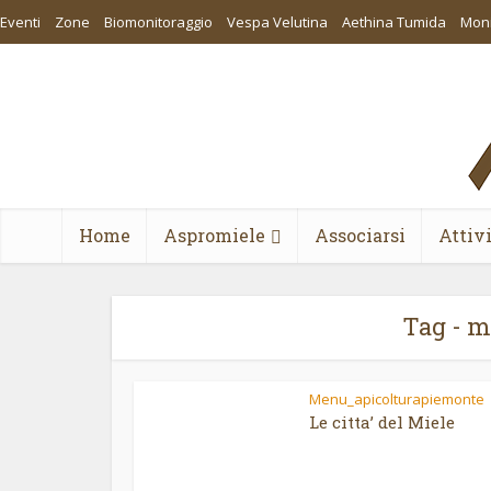
Eventi
Zone
Biomonitoraggio
Vespa Velutina
Aethina Tumida
Moni
Home
Aspromiele
Associarsi
Attiv
Tag - m
Menu_apicolturapiemonte
Le citta’ del Miele