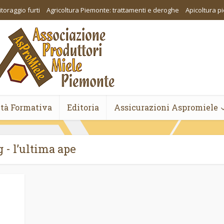
toraggio furti
Agricoltura Piemonte: trattamenti e deroghe
Apicoltura 
ità Formativa
Editoria
Assicurazioni Aspromiele
 - l’ultima ape