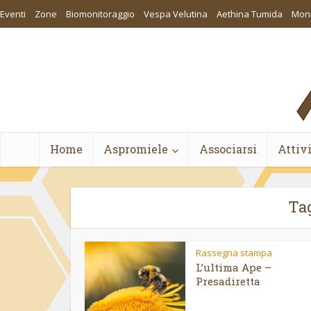
Eventi
Zone
Biomonitoraggio
Vespa Velutina
Aethina Tumida
Moni
Home
Aspromiele
Associarsi
Attiv
Tag
Rassegna stampa
L’ultima Ape –
Presadiretta