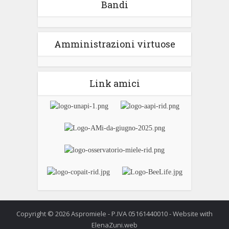
Bandi
Amministrazioni virtuose
Link amici
Copyright © 2026 Aspromiele - P.IVA 05161440010 - Website with
ElenaZuni.web