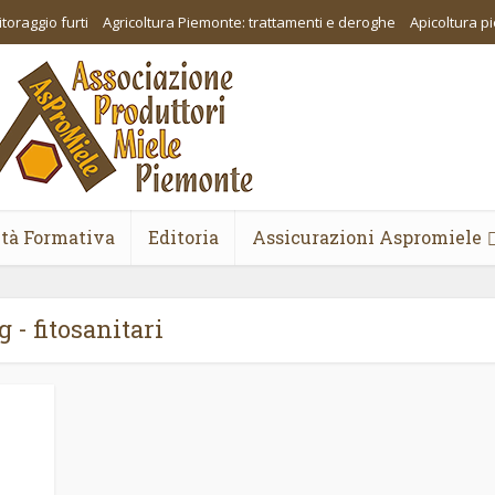
toraggio furti
Agricoltura Piemonte: trattamenti e deroghe
Apicoltura 
ità Formativa
Editoria
Assicurazioni Aspromiele
 - fitosanitari