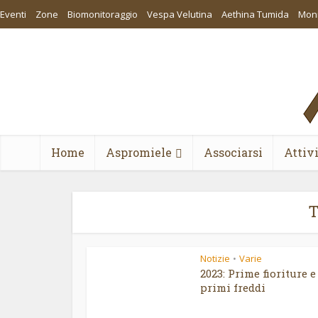
Eventi
Zone
Biomonitoraggio
Vespa Velutina
Aethina Tumida
Moni
Home
Aspromiele
Associarsi
Attiv
T
Notizie
Varie
•
2023: Prime fioriture e
primi freddi