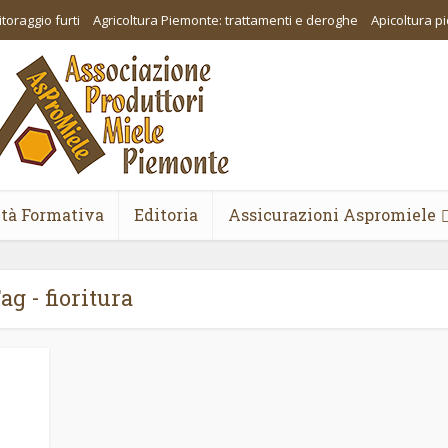
toraggio furti
Agricoltura Piemonte: trattamenti e deroghe
Apicoltura 
ità Formativa
Editoria
Assicurazioni Aspromiele
ag - fioritura