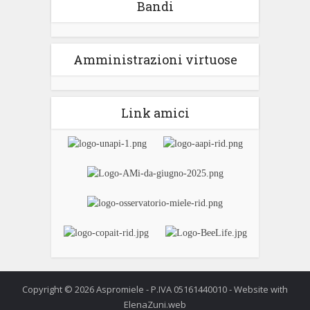
Bandi
Amministrazioni virtuose
Link amici
Copyright © 2026 Aspromiele - P.IVA 05161440010 - Website with
ElenaZuni.web