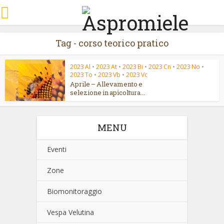
Tag - corso teorico pratico
2023 Al
•
2023 At
•
2023 Bi
•
2023 Cn
•
2023 No
•
2023 To
•
2023 Vb
•
2023 Vc
Aprile – Allevamento e
selezione in apicoltura...
MENU
Eventi
Zone
Biomonitoraggio
Vespa Velutina