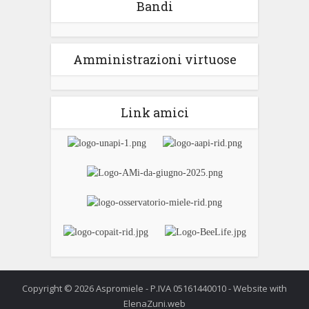
Bandi
Amministrazioni virtuose
Link amici
Copyright © 2026 Aspromiele - P.IVA 05161440010 - Website with
ElenaZuni.web