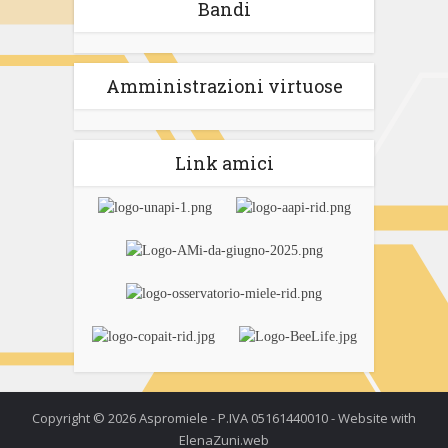
Bandi
Amministrazioni virtuose
Link amici
Copyright © 2026 Aspromiele - P.IVA 05161440010 - Website with
ElenaZuni.web