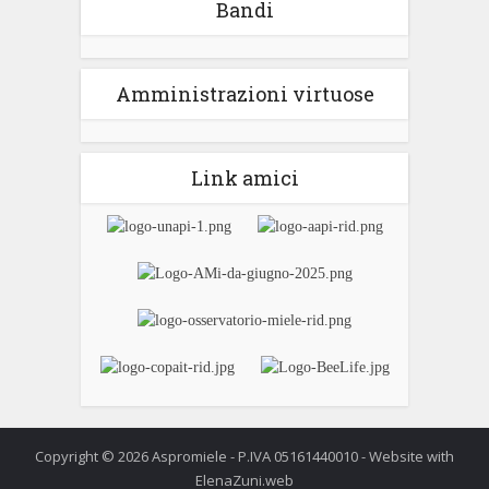
Bandi
Amministrazioni virtuose
Link amici
Copyright © 2026 Aspromiele - P.IVA 05161440010 - Website with
ElenaZuni.web