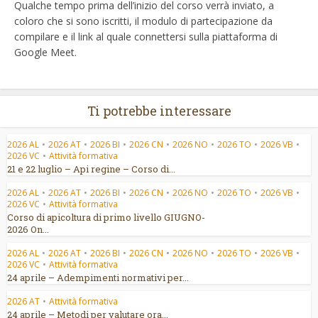
Qualche tempo prima dell’inizio del corso verrà inviato, a
coloro che si sono iscritti, il modulo di partecipazione da
compilare e il link al quale connettersi sulla piattaforma di
Google Meet.
Ti potrebbe interessare
2026 AL
•
2026 AT
•
2026 BI
•
2026 CN
•
2026 NO
•
2026 TO
•
2026 VB
•
2026 VC
•
Attività formativa
21 e 22 luglio – Api regine – Corso di...
2026 AL
•
2026 AT
•
2026 BI
•
2026 CN
•
2026 NO
•
2026 TO
•
2026 VB
•
2026 VC
•
Attività formativa
Corso di apicoltura di primo livello GIUGNO-
2026 On...
2026 AL
•
2026 AT
•
2026 BI
•
2026 CN
•
2026 NO
•
2026 TO
•
2026 VB
•
2026 VC
•
Attività formativa
24 aprile – Adempimenti normativi per...
2026 AT
•
Attività formativa
24 aprile – Metodi per valutare ora...