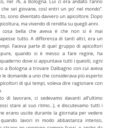
ico, nel 76, a Bologna. Lui ci era andato l’anno
 che sei giovane, così entri un po’ nel mondo”.
tto, sono diventato davvero un apicoltore. Dopo
picoltura, ma vivendo di rendita su quegli anni.
 cosa bella che aveva è che non si è mai
esse tutto. A differenza di tanti altri, era un
empi. Faceva parte di quel gruppo di apicoltori
eppure, quando si è messo a fare regine, ha
uaderno dove si appuntava tutti i quesiti, ogni
io a Bologna a trovare Dalbagno con cui aveva
te le domande a uno che considerava più esperto
 apicoltori di qui tempi, voleva dire ragionare con
.
o di lavorare, ci sedevamo davanti all’ultimo
ssi stare al suo ritmo…), e discutevamo tutti i
che erano uscite durante la giornata per vedere
a, quando lavori in modo abbastanza intenso,
ose strane ne vengono sempre fuori, e anche da