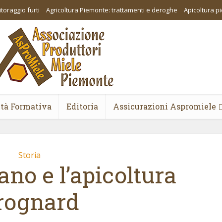
toraggio furti
Agricoltura Piemonte: trattamenti e deroghe
Apicoltura 
ità Formativa
Editoria
Assicurazioni Aspromiele
Storia
ano e l’apicoltura
rognard