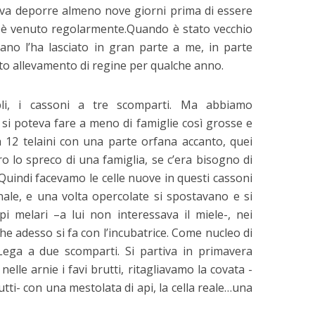
veva deporre almeno nove giorni prima di essere
 è venuto regolarmente.Quando è stato vecchio
vano l’ha lasciato in gran parte a me, in parte
to allevamento di regine per qualche anno.
pli, i cassoni a tre scomparti. Ma abbiamo
si poteva fare a meno di famiglie così grosse e
 12 telaini con una parte orfana accanto, quei
o lo spreco di una famiglia, se c’era bisogno di
Quindi facevamo le celle nuove in questi cassoni
onale, e una volta opercolate si spostavano e si
pi melari –a lui non interessava il miele-, nei
 che adesso si fa con l’incubatrice. Come nucleo di
Lega a due scomparti. Si partiva in primavera
elle arnie i favi brutti, ritagliavamo la covata -
utti- con una mestolata di api, la cella reale…una