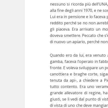
nessuno si ricorda più dell’UNA,
alla fine degli anni 1970, e ne s
Lui era in pensione e lo faceva 
reddito perché se no non avrebb
gli piaceva. Era arrivato un m
doveva smettere. Peccato che s’
di nuovo un apiario, perché non 
Quando ero da lui, era venuto
gamba, faceva l’operaio in fabbri
fronte. E voleva sviluppare un po’
canottiera e braghe corte, sigar
tenuta da api-, a chiedere a P
tutto contento. Era uno vera
grande allevatore di regine, h
giusti, se li vedi dal punto di vi
di vista di uno che deve mangiar