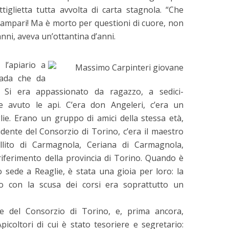
tiglietta tutta avvolta di carta stagnola. “Che
 Campari! Ma è morto per questioni di cuore, non
anni, aveva un’ottantina d’anni.
l’apiario a
rada che da
i. Si era appassionato da ragazzo, a sedici-
e avuto le api. C’era don Angeleri, c’era un
lie. Erano un gruppo di amici della stessa età,
idente del Consorzio di Torino, c’era il maestro
allito di Carmagnola, Ceriana di Carmagnola,
 riferimento della provincia di Torino. Quando è
 sede a Reaglie, è stata una gioia per loro: la
ato con la scusa dei corsi era soprattutto un
ne del Consorzio di Torino, e, prima ancora,
icoltori di cui è stato tesoriere e segretario: