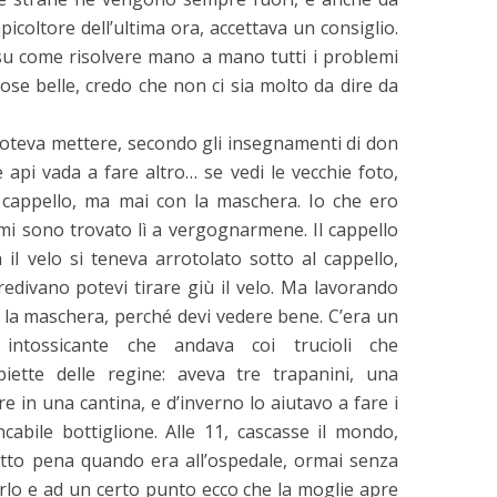
picoltore dell’ultima ora, accettava un consiglio.
 su come risolvere mano a mano tutti i problemi
ose belle, credo che non ci sia molto da dire da
poteva mettere, secondo gli insegnamenti di don
 api vada a fare altro… se vedi le vecchie foto,
ol cappello, ma mai con la maschera. Io che ero
mi sono trovato lì a vergognarmene. Il cappello
 il velo si teneva arrotolato sotto al cappello,
redivano potevi tirare giù il velo. Ma lavorando
 la maschera, perché devi vedere bene. C’era un
 intossicante che andava coi trucioli che
ette delle regine: aveva tre trapanini, una
re in una cantina, e d’inverno lo aiutavo a fare i
cabile bottiglione. Alle 11, cascasse il mondo,
fatto pena quando era all’ospedale, ormai senza
rlo e ad un certo punto ecco che la moglie apre