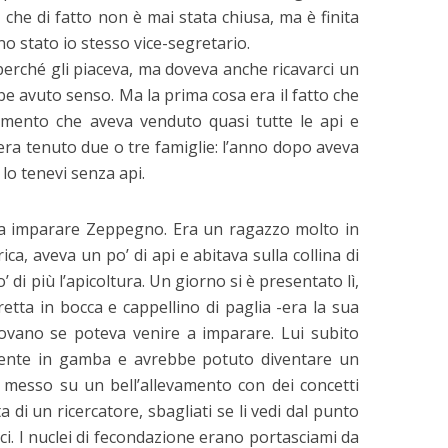
 che di fatto non è mai stata chiusa, ma è finita
ono stato io stesso vice-segretario.
perché gli piaceva, ma doveva anche ricavarci un
e avuto senso. Ma la prima cosa era il fatto che
omento che aveva venduto quasi tutte le api e
era tenuto due o tre famiglie: l’anno dopo aveva
lo tenevi senza api.
 a imparare Zeppegno. Era un ragazzo molto in
ca, aveva un po’ di api e abitava sulla collina di
 di più l’apicoltura. Un giorno si è presentato lì,
etta in bocca e cappellino di paglia -era la sua
iovano se poteva venire a imparare. Lui subito
mente in gamba e avrebbe potuto diventare un
a messo su un bell’allevamento con dei concetti
sta di un ricercatore, sbagliati se li vedi dal punto
ci. I nuclei di fecondazione erano portasciami da