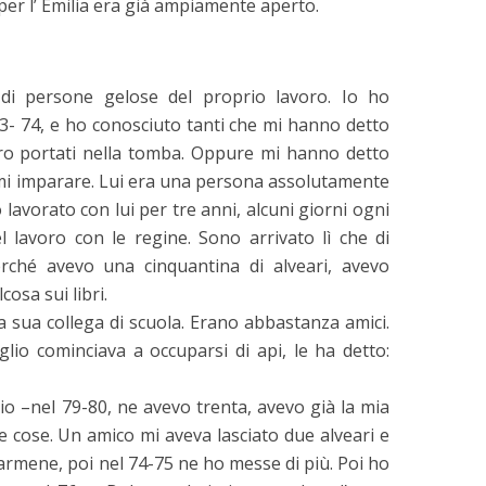
per l’ Emilia era già ampiamente aperto.
di persone gelose del proprio lavoro. Io ho
73- 74, e ho conosciuto tanti che mi hanno detto
bero portati nella tomba. Oppure mi hanno detto
rmi imparare. Lui era una persona assolutamente
 lavorato con lui per tre anni, alcuni giorni ogni
el lavoro con le regine. Sono arrivato lì che di
rché avevo una cinquantina di alveari, avevo
osa sui libri.
sua collega di scuola. Erano abbastanza amici.
lio cominciava a occuparsi di api, le ha detto:
 io –nel 79-80, ne avevo trenta, avevo già la mia
e cose. Un amico mi aveva lasciato due alveari e
armene, poi nel 74-75 ne ho messe di più. Poi ho