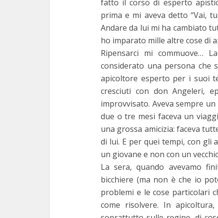
fatto il corso di esperto apist
prima e mi aveva detto “Vai, tu
Andare da lui mi ha cambiato tu
ho imparato mille altre cose di a
Ripensarci mi commuove… La
considerato una persona che sap
apicoltore esperto per i suoi t
cresciuti con don Angeleri, 
improvvisato. Aveva sempre un q
due o tre mesi faceva un viagg
una grossa amicizia: faceva tut
di lui. E per quei tempi, con gli
un giovane e non con un vecchio
La sera, quando avevamo finit
bicchiere (ma non è che io pote
problemi e le cose particolari 
come risolvere. In apicoltur
soprattutto sulle regine, di c