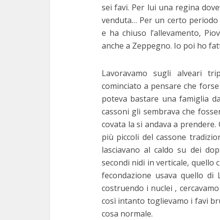
sei favi. Per lui una regina do
venduta… Per un certo periodo
e ha chiuso l’allevamento, Pio
anche a Zeppegno. Io poi ho fat
Lavoravamo sugli alveari tri
cominciato a pensare che forse 
poteva bastare una famiglia da
cassoni gli sembrava che fosser
covata la si andava a prendere. 
più piccoli del cassone tradizi
lasciavano al caldo su dei dop
secondi nidi in verticale, quello
fecondazione usava quello di 
costruendo i nuclei , cercavamo n
così intanto toglievamo i favi br
cosa normale.