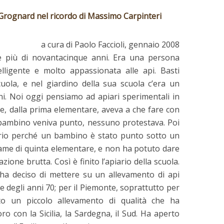
Grognard nel ricordo di Massimo Carpinteri
a cura di Paolo Faccioli, gennaio 2008
e più di novantacinque anni. Era una persona
lligente e molto appassionata alle api. Basti
ola, e nel giardino della sua scuola c’era un
ni. Noi oggi pensiamo ad apiari sperimentali in
asse, dalla prima elementare, aveva a che fare con
n bambino veniva punto, nessuno protestava. Poi
rio perché un bambino è stato punto sotto un
’esame di quinta elementare, e non ha potuto dare
ione brutta. Così è finito l’apiario della scuola.
a deciso di mettere su un allevamento di api
ine degli anni 70; per il Piemonte, soprattutto per
ato un piccolo allevamento di qualità che ha
o con la Sicilia, la Sardegna, il Sud. Ha aperto