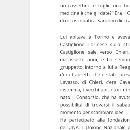
un cassettino e toglie una bot
medicina è che gli date?” Era il
di cirrosi epatica. Saranno dieci 
Lui abitava a Torino e aveva 
Castiglione Torinese sulla st
Castiglione sale verso Chier
diacassette anni, e ha sempr
gruppetto intorno a lui a Reag
c’era Capretti, che è stato pres
Lavasso, di Chieri, c’era Cav
insomma, i vecchi apicoltori di
nato il Consorzio, che ha avuto
possibilità di trovarsi il sab
momento per scambiare idee.
Ha partecipato alla fondazio
dell’UNA, L’Unione Nazionale Ap