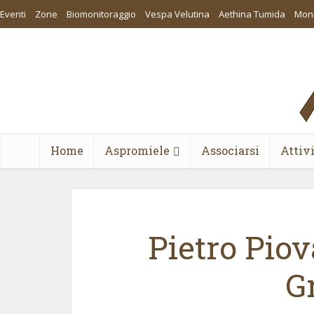
Eventi
Zone
Biomonitoraggio
Vespa Velutina
Aethina Tumida
Moni
Home
Aspromiele
Associarsi
Attiv
Pietro Piov
G