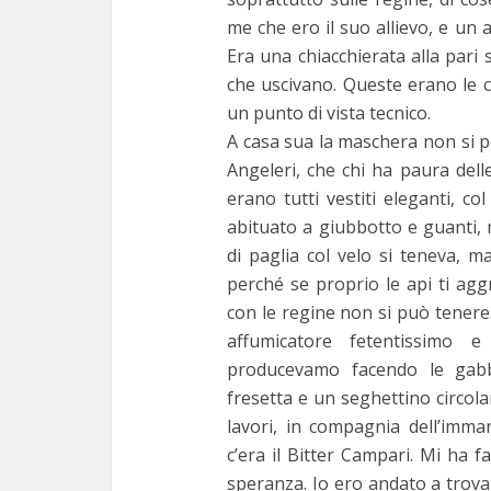
me che ero il suo allievo, e un a
Era una chiacchierata alla pari
che uscivano. Queste erano le c
un punto di vista tecnico.
A casa sua la maschera non si 
Angeleri, che chi ha paura delle
erano tutti vestiti eleganti, c
abituato a giubbotto e guanti, 
di paglia col velo si teneva, ma
perché se proprio le api ti agg
con le regine non si può tenere
affumicatore fetentissimo e
producevamo facendo le gabbi
fresetta e un seghettino circola
lavori, in compagnia dell’imman
c’era il Bitter Campari. Mi ha 
speranza. Io ero andato a trova