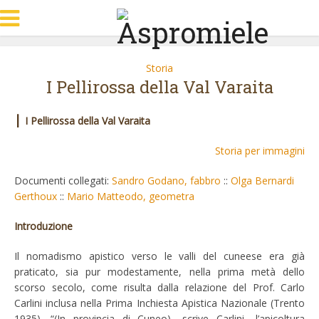
Storia
I Pellirossa della Val Varaita
|
I Pellirossa della Val Varaita
Storia per immagini
Documenti collegati:
Sandro Godano, fabbro
::
Olga Bernardi
Gerthoux
::
Mario Matteodo, geometra
Introduzione
Il nomadismo apistico verso le valli del cuneese era già
praticato, sia pur modestamente, nella prima metà dello
scorso secolo, come risulta dalla relazione del
Prof. Carlo
Carlini
inclusa nella Prima Inchiesta Apistica Nazionale (Trento
1935). “(In provincia di Cuneo) -scrive Carlini- l’apicoltura