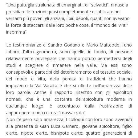
“Una pattuglia stralunata di emarginati, di “selvatici”, rimase a
presidiare le frazioni quasi completamente disabilitate nei
versanti più poveri: gli anziani, i più deboli, quanti non avevano
la forza di staccarsi dalle loro poche cose, il “mondo dei vinti”
insomma”.
Le testimonianze di
Sandro Godano
e
Mario Matteodo
, l’uno
fabbro, l’altro geometra, sono quelle, in fondo, di persone
relativamente privilegiate che hanno potuto permettersi degli
studi e scegliere di rimanere nella valle. Ma essi sono
consapevoli e partecipi del deterioramento del tessuto sociale,
del modo di vita, della perdita di tradizioni che hanno
impoverito la Val Varaita e che si riflette nell’amarezza delle
loro parole. Anche il rapporto risentito con gli apicoltori
nomadi, che è una costante dell’apicoltura moderna in
qualunque luogo, è accentuato dalla frustrazione di
appartenere a una cultura “massacrata”.
Non c’è pero solo amarezza. I colloqui con loro sono avvenuti
alla presenza di Gian Luca Garnero, giovane apicoltore, figlio
d’arte, nipote d’arte, bisnipote d’arte: quattro generazioni di