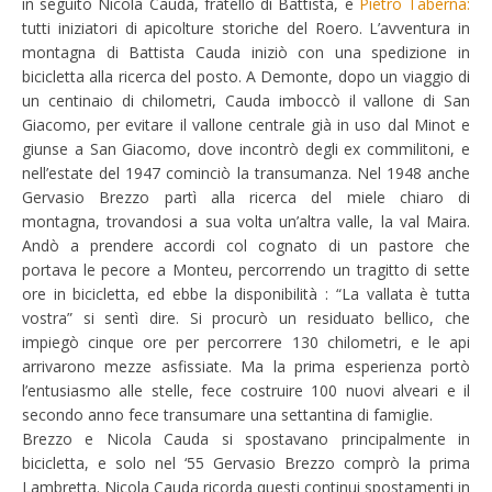
in seguito
Nicola Cauda
, fratello di Battista, e
Pietro Taberna
:
tutti iniziatori di apicolture storiche del
Roero
. L’avventura in
montagna di Battista Cauda iniziò con una spedizione in
bicicletta alla ricerca del posto. A Demonte, dopo un viaggio di
un centinaio di chilometri, Cauda imboccò il vallone di San
Giacomo, per evitare il vallone centrale già in uso dal Minot e
giunse a San Giacomo, dove incontrò degli ex commilitoni, e
nell’estate del 1947 cominciò la transumanza. Nel 1948 anche
Gervasio Brezzo partì alla ricerca del miele chiaro di
montagna, trovandosi a sua volta un’altra valle, la val Maira.
Andò a prendere accordi col cognato di un pastore che
portava le pecore a Monteu, percorrendo un tragitto di sette
ore in bicicletta, ed ebbe la disponibilità : “La vallata è tutta
vostra” si sentì dire. Si procurò un residuato bellico, che
impiegò cinque ore per percorrere 130 chilometri, e le api
arrivarono mezze asfissiate. Ma la prima esperienza portò
l’entusiasmo alle stelle, fece costruire 100 nuovi alveari e il
secondo anno fece transumare una settantina di famiglie.
Brezzo e Nicola Cauda si spostavano principalmente in
bicicletta, e solo nel ‘55 Gervasio Brezzo comprò la prima
Lambretta. Nicola Cauda ricorda questi continui spostamenti in