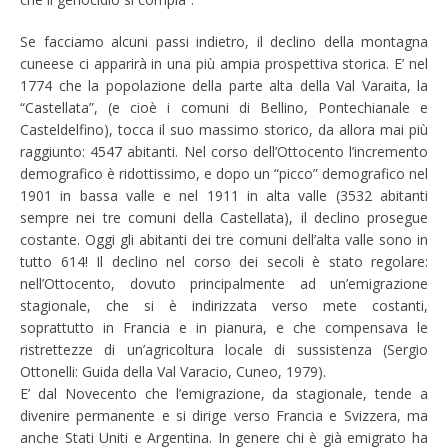
Se facciamo alcuni passi indietro, il declino della montagna
cuneese ci apparirà in una più ampia prospettiva storica. E’ nel
1774 che la popolazione della parte alta della Val Varaita, la
“Castellata”, (e cioè i comuni di Bellino, Pontechianale e
Casteldelfino), tocca il suo massimo storico, da allora mai più
raggiunto: 4547 abitanti. Nel corso dell’Ottocento l’incremento
demografico è ridottissimo, e dopo un “picco” demografico nel
1901 in bassa valle e nel 1911 in alta valle (3532 abitanti
sempre nei tre comuni della Castellata), il declino prosegue
costante. Oggi gli abitanti dei tre comuni dell’alta valle sono in
tutto 614! Il declino nel corso dei secoli è stato regolare:
nell’Ottocento, dovuto principalmente ad un’emigrazione
stagionale, che si è indirizzata verso mete costanti,
soprattutto in Francia e in pianura, e che compensava le
ristrettezze di un’agricoltura locale di sussistenza (Sergio
Ottonelli: Guida della Val Varacio, Cuneo, 1979).
E’ dal Novecento che l’emigrazione, da stagionale, tende a
divenire permanente e si dirige verso Francia e Svizzera, ma
anche Stati Uniti e Argentina. In genere chi è già emigrato ha