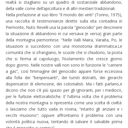
realtà si stagliano su un quadro di sostanziale abbandono,
della valle come dell’apicoltura e di altri mestieri tradizionali.
Nella prefazione al suo libro “Il mondo dei vinti” (Torino, 1975),
una raccolta di testimonianze dirette sulla vita contadina in
Piemonte, Nuto Revelli usa la parola “genocidio” per descrivere
la situazione di abbandono in cui versava (e versa) gran parte
della montagna piemontese. “Nelle Valli Maira, Varaita, Po, le
situazioni si succedono con una monotonia drammatica.Le
comunità che si sfrangiano, le scuole che si chiudono, la posta
che si ferma al capoluogo, l’isolamento che cresce giorno
dopo giorno. Nelle nostre valli non sono in funzione le “camere
a gas”, così l’immagine del genocidio appare forse eccessiva
alla folla dei “benpensanti”, dei turisti distratti, dei gerarchi
dispensatori di elemosine, dei colonialisti. Ma i fatti parlano,e
dicono che non c’è più spazio per gli ignoranti, per i mediocri,
per le furbizie elettoralistiche. E’ l’ultima volta che il problema
della nostra montagna si ripresenta come una scelta di civiltà:
o lasciamo che tutto vada in rovina, “intanto gli anziani e i
vecchi muoiono”; oppure affrontiamo il problema con una
volontà politica nuova, tentando di salvare il salvabile prima
che il genocidio si compia”.