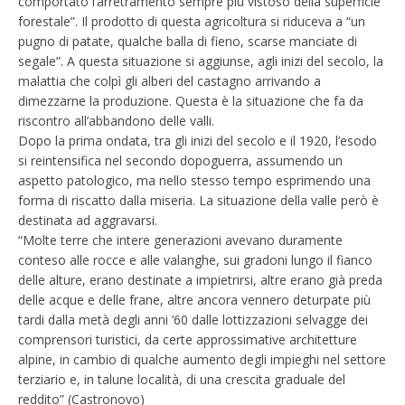
comportato l’arretramento sempre più vistoso della superficie
forestale”. Il prodotto di questa agricoltura si riduceva a “un
pugno di patate, qualche balla di fieno, scarse manciate di
segale”. A questa situazione si aggiunse, agli inizi del secolo, la
malattia che colpì gli alberi del castagno arrivando a
dimezzarne la produzione. Questa è la situazione che fa da
riscontro all’abbandono delle valli.
Dopo la prima ondata, tra gli inizi del secolo e il 1920, l’esodo
si reintensifica nel secondo dopoguerra, assumendo un
aspetto patologico, ma nello stesso tempo esprimendo una
forma di riscatto dalla miseria. La situazione della valle però è
destinata ad aggravarsi.
“Molte terre che intere generazioni avevano duramente
conteso alle rocce e alle valanghe, sui gradoni lungo il fianco
delle alture, erano destinate a impietrirsi, altre erano già preda
delle acque e delle frane, altre ancora vennero deturpate più
tardi dalla metà degli anni ’60 dalle lottizzazioni selvagge dei
comprensori turistici, da certe approssimative architetture
alpine, in cambio di qualche aumento degli impieghi nel settore
terziario e, in talune località, di una crescita graduale del
reddito” (Castronovo)