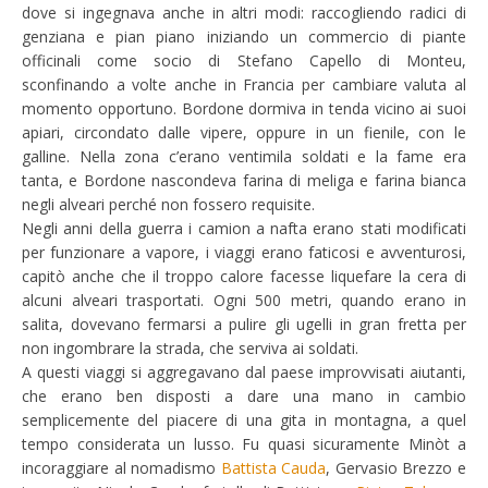
dove si ingegnava anche in altri modi: raccogliendo radici di
genziana e pian piano iniziando un commercio di piante
officinali come socio di Stefano Capello di Monteu,
sconfinando a volte anche in Francia per cambiare valuta al
momento opportuno. Bordone dormiva in tenda vicino ai suoi
apiari, circondato dalle vipere, oppure in un fienile, con le
galline. Nella zona c’erano ventimila soldati e la fame era
tanta, e Bordone nascondeva farina di meliga e farina bianca
negli alveari perché non fossero requisite.
Negli anni della guerra i camion a nafta erano stati modificati
per funzionare a vapore, i viaggi erano faticosi e avventurosi,
capitò anche che il troppo calore facesse liquefare la cera di
alcuni alveari trasportati. Ogni 500 metri, quando erano in
salita, dovevano fermarsi a pulire gli ugelli in gran fretta per
non ingombrare la strada, che serviva ai soldati.
A questi viaggi si aggregavano dal paese improvvisati aiutanti,
che erano ben disposti a dare una mano in cambio
semplicemente del piacere di una gita in montagna, a quel
tempo considerata un lusso. Fu quasi sicuramente Minòt a
incoraggiare al nomadismo
Battista Cauda
,
Gervasio Brezzo
e