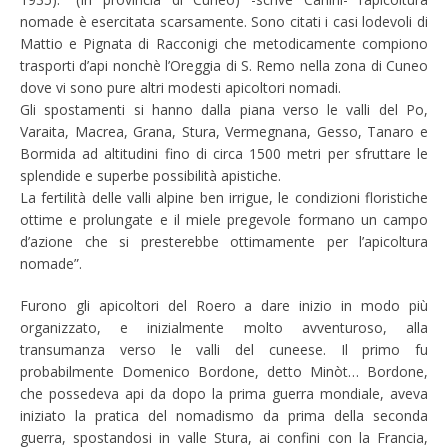
nomade è esercitata scarsamente. Sono citati i casi lodevoli di
Mattio e Pignata di Racconigi che metodicamente compiono
trasporti d’api nonchè l’Oreggia di S. Remo nella zona di Cuneo
dove vi sono pure altri modesti apicoltori nomadi.
Gli spostamenti si hanno dalla piana verso le valli del Po,
Varaita, Macrea, Grana, Stura, Vermegnana, Gesso, Tanaro e
Bormida ad altitudini fino di circa 1500 metri per sfruttare le
splendide e superbe possibilità apistiche.
La fertilità delle valli alpine ben irrigue, le condizioni floristiche
ottime e prolungate e il miele pregevole formano un campo
d’azione che si presterebbe ottimamente per l’apicoltura
nomade”.
Furono gli apicoltori del Roero a dare inizio in modo più
organizzato, e inizialmente molto avventuroso, alla
transumanza verso le valli del cuneese. Il primo fu
probabilmente
Domenico Bordone, detto Minòt
… Bordone,
che possedeva api da dopo la prima guerra mondiale, aveva
iniziato la pratica del nomadismo da prima della seconda
guerra, spostandosi in valle Stura, ai confini con la Francia,