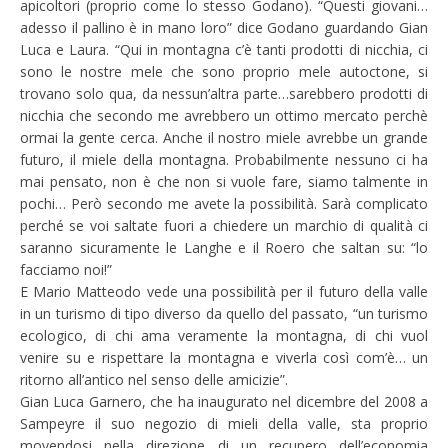
apicoltori (proprio come lo stesso Godano). “Questi giovani…
adesso il pallino è in mano loro” dice Godano guardando Gian
Luca e Laura. “Qui in montagna c’è tanti prodotti di nicchia, ci
sono le nostre mele che sono proprio mele autoctone, si
trovano solo qua, da nessun’altra parte…sarebbero prodotti di
nicchia che secondo me avrebbero un ottimo mercato perchè
ormai la gente cerca. Anche il nostro miele avrebbe un grande
futuro, il miele della montagna. Probabilmente nessuno ci ha
mai pensato, non è che non si vuole fare, siamo talmente in
pochi… Però secondo me avete la possibilità. Sarà complicato
perché se voi saltate fuori a chiedere un marchio di qualità ci
saranno sicuramente le Langhe e il Roero che saltan su: “lo
facciamo noi!”
E Mario Matteodo vede una possibilità per il futuro della valle
in un turismo di tipo diverso da quello del passato, “un turismo
ecologico, di chi ama veramente la montagna, di chi vuol
venire su e rispettare la montagna e viverla così com’è… un
ritorno all’antico nel senso delle amicizie”.
Gian Luca Garnero, che ha inaugurato nel dicembre del 2008 a
Sampeyre il suo negozio di mieli della valle, sta proprio
movendosi nella direzione di un recupero dell’economia