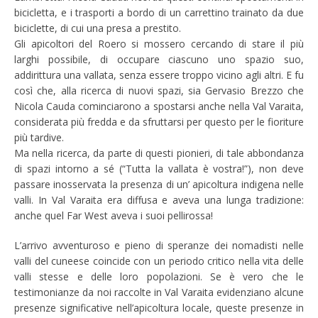
bicicletta, e i trasporti a bordo di un carrettino trainato da due
biciclette, di cui una presa a prestito.
Gli apicoltori del Roero si mossero cercando di stare il più
larghi possibile, di occupare ciascuno uno spazio suo,
addirittura una vallata, senza essere troppo vicino agli altri. E fu
così che, alla ricerca di nuovi spazi, sia Gervasio Brezzo che
Nicola Cauda cominciarono a spostarsi anche nella Val Varaita,
considerata più fredda e da sfruttarsi per questo per le fioriture
più tardive.
Ma nella ricerca, da parte di questi pionieri, di tale abbondanza
di spazi intorno a sé (“Tutta la vallata è vostra!”), non deve
passare inosservata la presenza di un’ apicoltura indigena nelle
valli. In Val Varaita era diffusa e aveva una lunga tradizione:
anche quel Far West aveva i suoi pellirossa!
L’arrivo avventuroso e pieno di speranze dei nomadisti nelle
valli del cuneese coincide con un periodo critico nella vita delle
valli stesse e delle loro popolazioni. Se è vero che le
testimonianze da noi raccolte in Val Varaita evidenziano alcune
presenze significative nell’apicoltura locale, queste presenze in