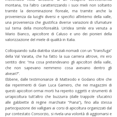
montana, tra l’altro caratterizzando i suoi mieli non soltanto
tramite la denominazione floreale, ma tramite anche la
provenienza da luoghi diversi e specifici all’interno della valle,
una provenienza che giustifica diverse variazioni di sfumature
sul tema della monoflorealità. Un’idea simile era venuta a
Mario Bianco, apicoltore di Caluso e uno dei pionieri della
valorizzazione del miele di qualità in Italia.
Colloquiando sulla diatriba stanziali-nomadi con un “transfuga”
della Val Varaita, che ha fatto la sua carriera altrove, mi ero
sentito dire: “ma cosa pretendevano gli apicoltori della valle,
che non sapevano nemmeno cosa avevano dentro gli
alveari?”.
Ebbene, dalle testimonianze di Matteodo e Godano oltre che
dai reperimenti di Gian Luca Garnero, che nei magazzini di
questi apicoltori ormai morti ha reperito oggetti e strumenti di
un’apicoltura tutt’altro che buzzurra (dalle trappole sfucatrici
alle gabbiette di regine marchiate “Piana”), fino alla stessa
partecipazione dei valligiani ai corsi di apicoltura organizzati dal
pur contestato Consorzio, si rivela una volontà di aggiornarsi e