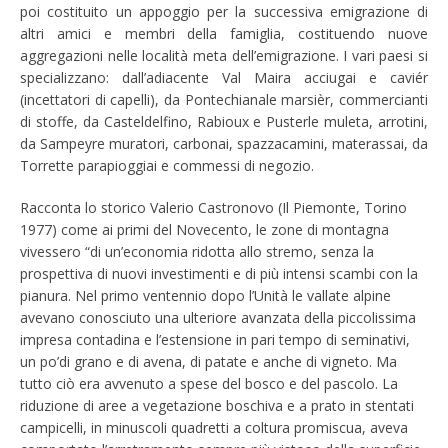
poi costituito un appoggio per la successiva emigrazione di
altri amici e membri della famiglia, costituendo nuove
aggregazioni nelle località meta dell’emigrazione. I vari paesi si
specializzano: dall’adiacente Val Maira acciugai e caviér
(incettatori di capelli), da Pontechianale marsièr, commercianti
di stoffe, da Casteldelfino, Rabioux e Pusterle muleta, arrotini,
da Sampeyre muratori, carbonai, spazzacamini, materassai, da
Torrette parapioggiai e commessi di negozio.
Racconta lo storico Valerio Castronovo (Il Piemonte, Torino
1977) come ai primi del Novecento, le zone di montagna
vivessero “di un’economia ridotta allo stremo, senza la
prospettiva di nuovi investimenti e di più intensi scambi con la
pianura. Nel primo ventennio dopo l’Unità le vallate alpine
avevano conosciuto una ulteriore avanzata della piccolissima
impresa contadina e l’estensione in pari tempo di seminativi,
un po’di grano e di avena, di patate e anche di vigneto. Ma
tutto ciò era avvenuto a spese del bosco e del pascolo. La
riduzione di aree a vegetazione boschiva e a prato in stentati
campicelli, in minuscoli quadretti a coltura promiscua, aveva