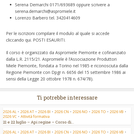
Serena Demarchi 0171/693689 oppure scrivere a
serena.demarchi@aspromiele.it
Lorenzo Barbero tel. 3420414609
Per le iscrizioni compilare il modulo al quale si accede
cliccando qui. POSTI ESAURITI.
Il corso è organizzato da Aspromiele Piemonte e cofinanziato
dalla L.R. 2115/21. Aspromiele è l’Associazione Produttori
Miele Piemonte, fondata a Torino nel 1985 e riconosciuta dalla
Regione Piemonte con Dpgr n. 6656 del 15 settembre 1986 ai
sensi della Legge 20 ottobre 1978 n. 674/78).
Ti potrebbe interessare
2026 AL
•
2026 AT
•
2026 BI
•
2026 CN
•
2026 NO
•
2026 TO
•
2026 VB
•
2026 VC
•
Attività formativa
21 e 22 luglio – Api regine – Corso di...
2026 AL
•
2026 AT
•
2026 BI
•
2026 CN
•
2026 NO
•
2026 TO
•
2026 VB
•