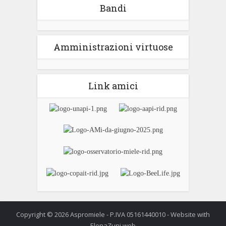
Bandi
Amministrazioni virtuose
Link amici
Copyright © 2026 Aspromiele - P.IVA 05161440010 - Website with
ElenaZuni.web