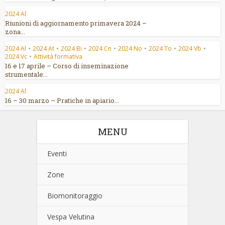
2024 Al
Riunioni di aggiornamento primavera 2024 –
zona...
2024 Al
•
2024 At
•
2024 Bi
•
2024 Cn
•
2024 No
•
2024 To
•
2024 Vb
•
2024 Vc
•
Attività formativa
16 e 17 aprile – Corso di inseminazione
strumentale...
2024 Al
16 – 30 marzo – Pratiche in apiario...
MENU
Eventi
Zone
Biomonitoraggio
Vespa Velutina