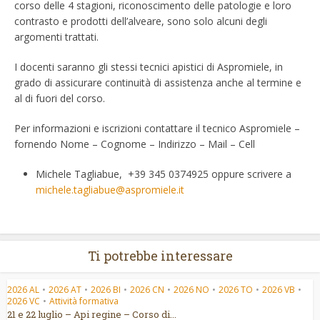
corso delle 4 stagioni, riconoscimento delle patologie e loro
contrasto e prodotti dell’alveare, sono solo alcuni degli
argomenti trattati.
I docenti saranno gli stessi tecnici apistici di Aspromiele, in
grado di assicurare continuità di assistenza anche al termine e
al di fuori del corso.
Per informazioni e iscrizioni contattare il tecnico Aspromiele –
fornendo Nome – Cognome – Indirizzo – Mail – Cell
Michele Tagliabue, +39 345 0374925 oppure scrivere a
michele.tagliabue@aspromiele.it
Ti potrebbe interessare
2026 AL
•
2026 AT
•
2026 BI
•
2026 CN
•
2026 NO
•
2026 TO
•
2026 VB
•
2026 VC
•
Attività formativa
21 e 22 luglio – Api regine – Corso di...