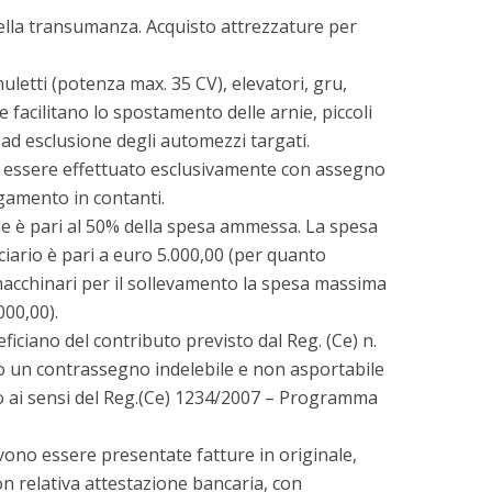
ella transumanza. Acquisto attrezzature per
 muletti (potenza max. 35 CV), elevatori, gru,
e facilitano lo spostamento delle arnie, piccoli
ad esclusione degli automezzi targati.
e essere effettuato esclusivamente con assegno
gamento in contanti.
le è pari al 50% della spesa ammessa. La spesa
iario è pari a euro 5.000,00 (per quanto
 macchinari per il sollevamento la spesa massima
000,00).
ficiano del contributo previsto dal Reg. (Ce) n.
 un contrassegno indelebile e non asportabile
uto ai sensi del Reg.(Ce) 1234/2007 – Programma
devono essere presentate fatture in originale,
 relativa attestazione bancaria, con