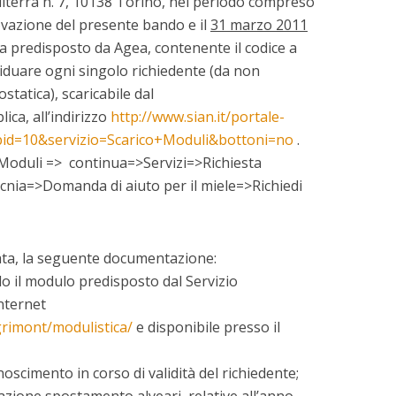
ilterra n. 7, 10138 Torino, nel periodo compreso
rovazione del presente bando e il
31 marzo 2011
a predisposto da Agea, contenente il codice a
iduare ogni singolo richiedente (da non
statica), scaricabile dal
ica, all’indirizzo
http://www.sian.it/portale
-
6&pid=10&servizio=Scarico+Moduli&bottoni=no
.
oduli => continua=>Servizi=>Richiesta
nia=>Domanda di aiuto per il miele=>Richiedi
ata, la seguente documentazione:
o il modulo predisposto dal Servizio
internet
grimont/modulistica/
e disponibile presso il
oscimento in corso di validità del richiedente;