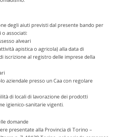
 nomadismo.
e degli aiuti previsti dal presente bando per
i o associati:
ssesso alveari
ttività apistica o agricola) alla data di
 iscrizione al registro delle imprese della
ari
icolo aziendale presso un Caa con regolare
lità di locali di lavorazione dei prodotti
me igienico-sanitarie vigenti.
elle domande
re presentate alla Provincia di Torino –