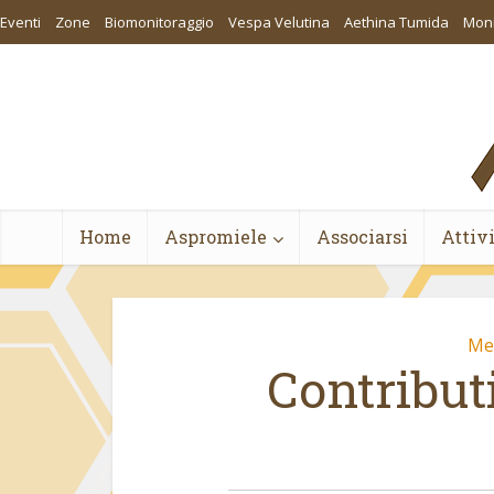
Eventi
Zone
Biomonitoraggio
Vespa Velutina
Aethina Tumida
Moni
Home
Aspromiele
Associarsi
Attiv
Me
Contribut