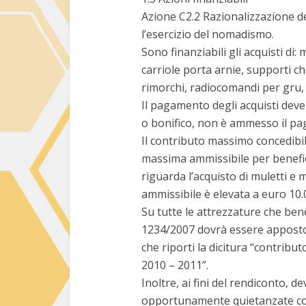
Azione C2.2 Razionalizzazione d
l’esercizio del nomadismo.
Sono finanziabili gli acquisti di:
carriole porta arnie, supporti ch
rimorchi, radiocomandi per gru, 
Il pagamento degli acquisti dev
o bonifico, non è ammesso il pa
Il contributo massimo concedibi
massima ammissibile per benefic
riguarda l’acquisto di muletti e
ammissibile è elevata a euro 10.
Su tutte le attrezzature che bene
1234/2007 dovrà essere apposto
che riporti la dicitura “contrib
2010 – 2011”.
Inoltre, ai fini del rendiconto, 
opportunamente quietanzate con