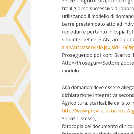
Servizio Agricoltura, Corso Ingh
fra il giorno successivo all’app
utilizzando il modello di domand
barre prestampato atto ad indiv
riprodurre pertanto in copia foto
sito internet del SIAN, area pubbl
sian/attivaservizio.jsp sid=16
Proseguendo poi con: Scarico M
Atto=>Prosegui=>Settore Zootec
modulo
Alla domanda deve essere alleg
dichiarazione integrativa second
Agricoltura, scaricabile dal sito 
http://www.provincia.torino.it/a
Servizio stesso;
fotocopia del documento di ricon