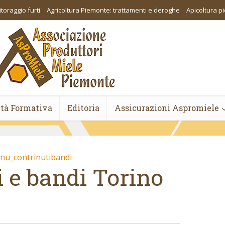
toraggio furti
Agricoltura Piemonte: trattamenti e deroghe
Apicoltura 
ità Formativa
Editoria
Assicurazioni Aspromiele
nu_contrinutibandi
i e bandi Torino