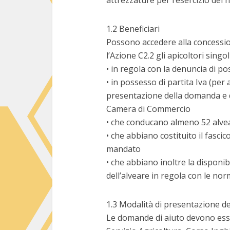
attrezzature per l’esercizio del
1.2 Beneficiari
Possono accedere alla concession
l’Azione C2.2 gli apicoltori singol
• in regola con la denuncia di po
• in possesso di partita Iva (per a
presentazione della domanda e di
Camera di Commercio
• che conducano almeno 52 alve
• che abbiano costituito il fasc
mandato
• che abbiano inoltre la disponibi
dell’alveare in regola con le nor
1.3 Modalità di presentazione d
Le domande di aiuto devono esse