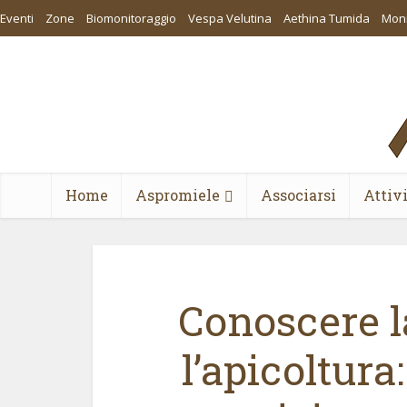
Eventi
Zone
Biomonitoraggio
Vespa Velutina
Aethina Tumida
Moni
Home
Aspromiele
Associarsi
Attiv
Conoscere la
l’apicoltur