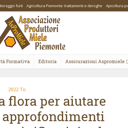
toraggio furti
Agricoltura Piemonte: trattamenti e deroghe
Apicoltura 
ità Formativa
Editoria
Assicurazioni Aspromiele
2022 To
 flora per aiutare
a: approfondimenti