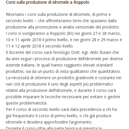
Corsi sulla produzione di idromele a Roppolo
Ritornano i corsi sulla produzione di idromele, di primo e
secondo livello – che affronteranno temi che spaziano dalla
produzione alla promozione e analisi sensoriale del prodotto.
I corsi si svolgeranno a Roppolo (BI) nei giorni 27 e 28 marzo,
10 e 11 aprile 2018 il primo livello, e nei giorni 28 e 29 marzo e
11 e 12 aprile 2018 il secondo livello.
Il docente del corso sarà l’enologo Dott. Agr. Aldo Buiani che
da anni segue i processi di produzione dell’idromele per diverse
aziende italiane, le quali hanno raggiunto elevati standard
produttivi, sia da un punto di vista qualitativo che quantitativo.
La necessità di ottenere un prodotto gradevole e costante nei
vari cicli di produzione è uno degli aspetti più problematici
relativi alla produzione dell’idromele, e durante il corso sarà
possibile imparare le tecniche necessarie per evitare o gestire
queste problematicità.
Per il corso di secondo livello sarà data precedenza a chi ha
già frequentato il corso di primo livello, o chi già produce
idromele e desidera approfondire l’argomento.
Durante il corso oltre alla parte teorica è prevista la