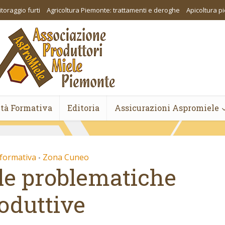
toraggio furti
Agricoltura Piemonte: trattamenti e deroghe
Apicoltura 
ità Formativa
Editoria
Assicurazioni Aspromiele
 formativa
Zona Cuneo
•
lle problematiche
oduttive