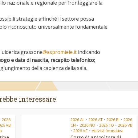
llo nazionale e regionale per fronteggiare la
ssibili strategie affinché il settore possa
uolo riconosciuto universalmente fondamentale
a ulderica.grassone
@aspromiele.it
indicando
ogo e data di nascita, recapito telefonico;
ggiungimento della capienza della sala.
trebbe interessare
2026
2026 AL
2026 AT
2026 BI
2026
•
•
•
•
026 VB
CN
2026 NO
2026 TO
2026 VB
•
•
•
va
2026 VC
Attività formativa
•
•
egine
Corso di apicoltura di