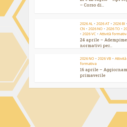
– Corso di...
2026 AL
2026 AT
2026 BI
•
•
CN
2026 NO
2026 TO
2
•
•
•
2026 VC
Attività formati
•
•
24 aprile – Adempime
normativi per...
2026 NO
2026 VB
Attività
•
•
formativa
16 aprile – Aggiorna
primaverile