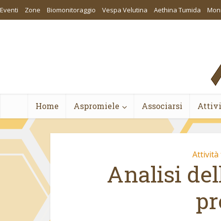
Eventi
Zone
Biomonitoraggio
Vespa Velutina
Aethina Tumida
Moni
Home
Aspromiele
Associarsi
Attiv
Attività
Analisi de
pr