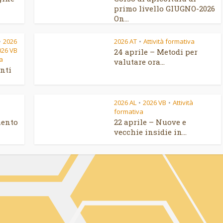
primo livello GIUGNO-2026
On...
2026
2026 AT
Attività formativa
•
•
026 VB
24 aprile – Metodi per
va
valutare ora...
nti
2026 AL
2026 VB
Attività
•
•
formativa
mento
22 aprile – Nuove e
vecchie insidie in...