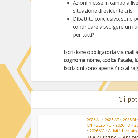
Azioni messe in campo a live
situazione di evidente crisi
Dibattito conclusivo: sono po
continuare a svolgere un r
per tutti?
Iscrizione obbligatoria via mail 
cognome nome, codice fiscale, lu
iscrizioni sono aperte fino al ra
Ti po
2026 AL
2026 AT
2026 BI
•
•
CN
2026 NO
2026 TO
2
•
•
•
2026 VC
Attività formati
•
•
21 e 22 luglio – Api r