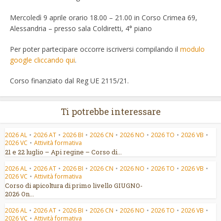
Mercoledì 9 aprile orario 18.00 – 21.00 in Corso Crimea 69,
Alessandria – presso sala Coldiretti, 4° piano
Per poter partecipare occorre iscriversi compilando il
modulo
google cliccando qui
.
Corso finanziato dal Reg UE 2115/21.
Ti potrebbe interessare
2026 AL
•
2026 AT
•
2026 BI
•
2026 CN
•
2026 NO
•
2026 TO
•
2026 VB
•
2026 VC
•
Attività formativa
21 e 22 luglio – Api regine – Corso di...
2026 AL
•
2026 AT
•
2026 BI
•
2026 CN
•
2026 NO
•
2026 TO
•
2026 VB
•
2026 VC
•
Attività formativa
Corso di apicoltura di primo livello GIUGNO-
2026 On...
2026 AL
•
2026 AT
•
2026 BI
•
2026 CN
•
2026 NO
•
2026 TO
•
2026 VB
•
2026 VC
•
Attività formativa